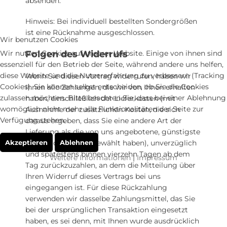
absenden.
Hinweis: Bei individuell bestellten Sondergrößen
ist eine Rücknahme ausgeschlossen.
Wir benutzen Cookies
Wir nutzen Cookies auf unserer Website. Einige von ihnen sind
Folgen des Widerrufs
essenziell für den Betrieb der Seite, während andere uns helfen,
diese Website und die Nutzererfahrung zu verbessern (Tracking
Wenn Sie diesen Vertrag widerrufen, haben wir
Cookies). Sie können selbst entscheiden, ob Sie die Cookies
Ihnen alle Zahlungen, die wir von Ihnen erhalten
zulassen möchten. Bitte beachten Sie, dass bei einer Ablehnung
haben, einschließlich der Lieferkosten (mit
womöglich nicht mehr alle Funktionalitäten der Seite zur
Ausnahme der zusätzlichen Kosten, die sich
Verfügung stehen.
daraus ergeben, dass Sie eine andere Art der
Lieferung als die von uns angebotene, günstigste
Akzeptieren
Ablehnen
Standardlieferung gewählt haben), unverzüglich
und spätestens binnen vierzehn Tagen ab dem
Weitere Informationen
|
Impressum
Tag zurückzuzahlen, an dem die Mitteilung über
Ihren Widerruf dieses Vertrags bei uns
eingegangen ist. Für diese Rückzahlung
verwenden wir dasselbe Zahlungsmittel, das Sie
bei der ursprünglichen Transaktion eingesetzt
haben, es sei denn, mit Ihnen wurde ausdrücklich