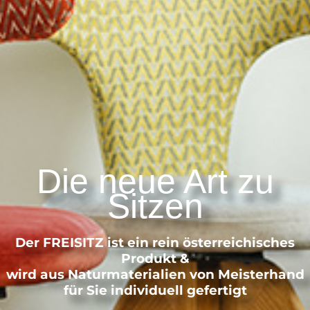
Die neue Art zu
Sitzen
Der FREISITZ ist ein rein österreichisches
Produkt &
wird aus Naturmaterialien von Meisterhand
für Sie individuell gefertigt