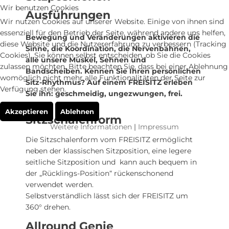
Wir benutzen Cookies
Ausführungen
Wir nutzen Cookies auf unserer Website. Einige von ihnen sind
essenziell für den Betrieb der Seite, während andere uns helfen,
Bewegung und Veränderungen aktivieren die
diese Website und die Nutzererfahrung zu verbessern (Tracking
Sinne, die Koordination, die Nervenbahnen,
Cookies). Sie können selbst entscheiden, ob Sie die Cookies
alle unsere Muskel, Sehnen und
zulassen möchten. Bitte beachten Sie, dass bei einer Ablehnung
Bandscheiben. Kennen Sie Ihren persönlichen
womöglich nicht mehr alle Funktionalitäten der Seite zur
Sitz-Rhythmus? Auf einem FREISITZ erleben
Verfügung stehen.
Sie ihn: geschmeidig, ungezwungen, frei.
Akzeptieren
Ablehnen
Sitzschalenform
Weitere Informationen
|
Impressum
Die Sitzschalenform vom FREISITZ ermöglicht
neben der klassischen Sitzposition, eine legere
seitliche Sitzposition und kann auch bequem in
der „Rücklings-Position“ rückenschonend
verwendet werden.
Selbstverständlich lässt sich der FREISITZ um
360° drehen.
Allround Genie